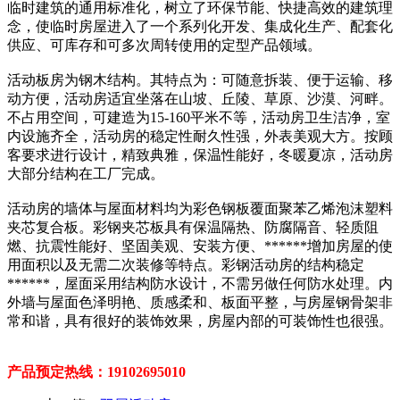
临时建筑的通用标准化，树立了环保节能、快捷高效的建筑理
念，使临时房屋进入了一个系列化开发、集成化生产、配套化
供应、可库存和可多次周转使用的定型产品领域。
活动板房为钢木结构。其特点为：可随意拆装、便于运输、移
动方便，活动房适宜坐落在山坡、丘陵、草原、沙漠、河畔。
不占用空间，可建造为15-160平米不等，活动房卫生洁净，室
内设施齐全，活动房的稳定性耐久性强，外表美观大方。按顾
客要求进行设计，精致典雅，保温性能好，冬暖夏凉，活动房
大部分结构在工厂完成。
活动房的墙体与屋面材料均为彩色钢板覆面聚苯乙烯泡沫塑料
夹芯复合板。彩钢夹芯板具有保温隔热、防腐隔音、轻质阻
燃、抗震性能好、坚固美观、安装方便、******增加房屋的使
用面积以及无需二次装修等特点。彩钢活动房的结构稳定
******，屋面采用结构防水设计，不需另做任何防水处理。内
外墙与屋面色泽明艳、质感柔和、板面平整，与房屋钢骨架非
常和谐，具有很好的装饰效果，房屋内部的可装饰性也很强。
产品预定热线：19102695010